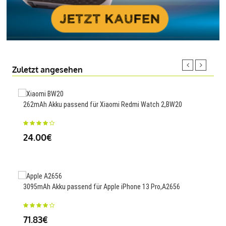
Zuletzt angesehen
262mAh Akku passend für Xiaomi Redmi Watch 2,BW20
3200
2,G
24.00€
34
3095mAh Akku passend für Apple iPhone 13 Pro,A2656
1900
71.83€