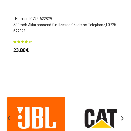
23
580mAh Akku passend für Hemiao Children's Telephone,L0725-
622829
2500
23.88€
24.