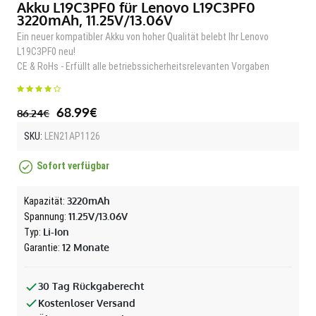
Akku L19C3PF0 für Lenovo L19C3PF0
3220mAh, 11.25V/13.06V
Ein neuer kompatibler Akku von hoher Qualität belebt Ihr Lenovo
L19C3PF0 neu!
CE & RoHs - Erfüllt alle betriebssicherheitsrelevanten Vorgaben
68.99€
86.24€
SKU:
LEN21AP1126
Sofort verfügbar
3220mAh
Kapazität:
11.25V/13.06V
Spannung:
Li-Ion
Typ:
12 Monate
Garantie:
30 Tag Rückgaberecht
Kostenloser Versand