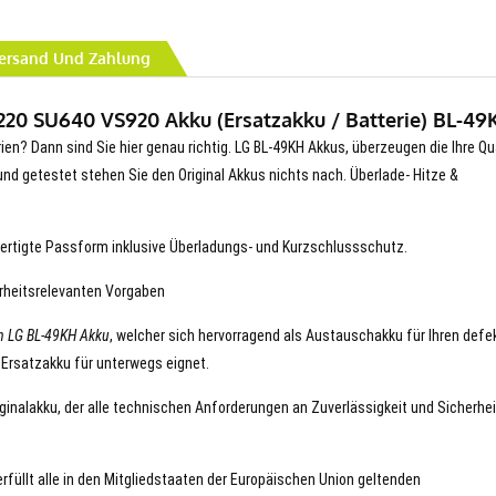
ersand Und Zahlung
20 SU640 VS920 Akku (Ersatzakku / Batterie) BL-49
rien? Dann sind Sie hier genau richtig. LG BL-49KH Akkus, überzeugen die Ihre Qu
t und getestet stehen Sie den Original Akkus nichts nach. Überlade- Hitze &
ertigte Passform inklusive Überladungs- und Kurzschlussschutz.
erheitsrelevanten Vorgaben
n LG BL-49KH Akku
, welcher sich hervorragend als Austauschakku für Ihren defe
 Ersatzakku für unterwegs eignet.
iginalakku, der alle technischen Anforderungen an Zuverlässigkeit und Sicherhei
erfüllt alle in den Mitgliedstaaten der Europäischen Union geltenden