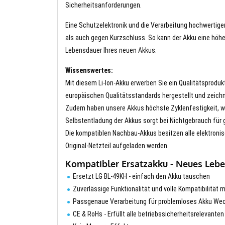
Sicherheitsanforderungen.
Eine Schutzelektronik und die Verarbeitung hochwertig
als auch gegen Kurzschluss. So kann der Akku eine höhe
Lebensdauer Ihres neuen Akkus.
Wissenswertes:
Mit diesem Li-Ion-Akku erwerben Sie ein Qualitätsproduk
europäischen Qualitätsstandards hergestellt und zeichn
Zudem haben unsere Akkus höchste Zyklenfestigkeit, wa
Selbstentladung der Akkus sorgt bei Nichtgebrauch für g
Die kompatiblen Nachbau-Akkus besitzen alle elektronis
Original-Netzteil aufgeladen werden.
Kompatibler Ersatzakku - Neues Leb
Ersetzt LG BL-49KH - einfach den Akku tauschen
Zuverlässige Funktionalität und volle Kompatibilität
Passgenaue Verarbeitung für problemloses Akku We
CE & RoHs - Erfüllt alle betriebssicherheitsrelevante