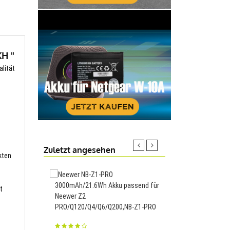
KH "
alität
Zuletzt angesehen
kten
3000mAh/21.6Wh Akku passend für
5500mAh Akku passen
t
Neewer Z2
K12X,BLPA69
PRO/Q120/Q4/Q6/Q200,NB-Z1-PRO
25.88€