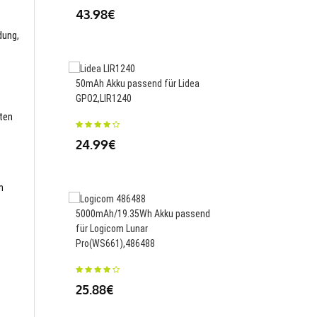
43.98€
dung,
5000mAh Akku passend
50mAh Akku passend für Lidea
Pixel 7 Pro,GMF5Z
GPO2,LIR1240
sten
23.88€
24.99€
m
1830mAh Akku passen
5000mAh/19.35Wh Akku passend
LU6200 6220 SU640 V
für Logicom Lunar
Pro(WS661),486488
23.88€
25.88€