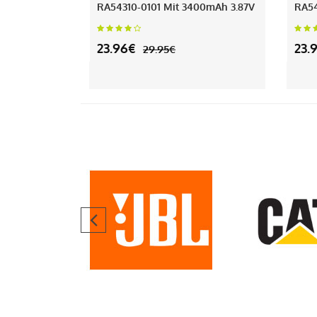
RA54310-0101 Mit 3400mAh 3.87V
RA54
23.96€
23.
29.95€