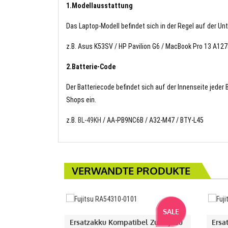
1.Modellausstattung
Das Laptop-Modell befindet sich in der Regel auf der Un
z.B. Asus K53SV / HP Pavilion G6 / MacBook Pro 13 A1
2.Batterie-Code
Der Batteriecode befindet sich auf der Innenseite jeder
Shops ein.
z.B.
BL-49KH
/ AA-PB9NC6B / A32-M47 / BTY-L45
VERWANDTE PRODUKTE
SALE
Ersatzakku Kompatibel Zu Fujitsu
Ersa