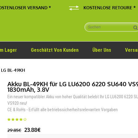
OSTENLOSER VERSAND *
KOSTENLOSE RETOURE *
Im Lager
Geschätzt Von Kunden
Über Uns
Versa
 LG BL-49KH
Akku BL-49KH für LG LU6200 6220 SU640 VS
1830mAh, 3.8V
Ein neuer kompatibler Akku von hoher Qualität belebt Ihr LG LU6200 6220 
VS920 neu!
CE & RoHs - Erfüllt alle betriebssicherheitsrelevanten Vorgaben
23.88€
29.85€