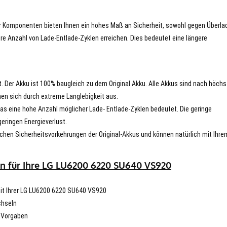
er Komponenten bieten Ihnen ein hohes Maß an Sicherheit, sowohl gegen Überla
re Anzahl von Lade-Entlade-Zyklen erreichen. Dies bedeutet eine längere
t. Der Akku ist 100% baugleich zu dem Original Akku. Alle Akkus sind nach höch
en sich durch extreme Langlebigkeit aus.
s eine hohe Anzahl möglicher Lade- Entlade-Zyklen bedeutet. Die geringe
eringen Energieverlust.
chen Sicherheitsvorkehrungen der Original-Akkus und können natürlich mit Ihre
en für Ihre LG LU6200 6220 SU640 VS920
 mit Ihrer LG LU6200 6220 SU640 VS920
chseln
n Vorgaben