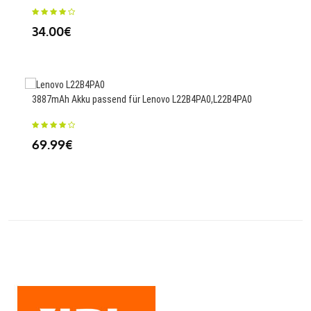
Fli
34.00€
13
3887mAh Akku passend für Lenovo L22B4PA0,L22B4PA0
3420
01A
69.99€
73