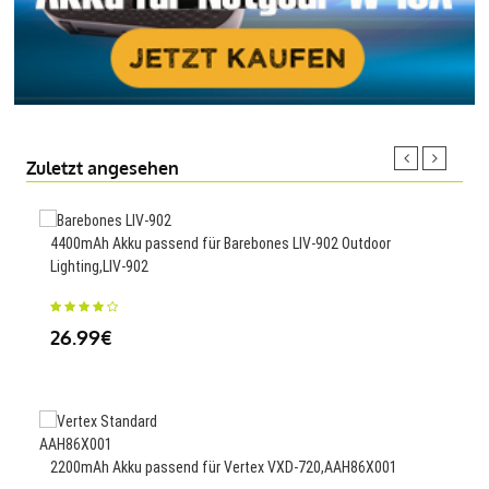
Zuletzt angesehen
4400mAh Akku passend für Barebones LIV-902 Outdoor
Lighting,LIV-902
1500
26.99€
23
2200mAh Akku passend für Vertex VXD-720,AAH86X001
6175