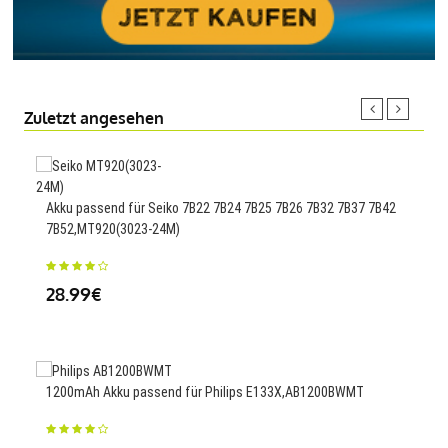
Zuletzt angesehen
1200
Akku passend für Seiko 7B22 7B24 7B25 7B26 7B32 7B37 7B42
Cont
7B52,MT920(3023-24M)
25
28.99€
1200mAh Akku passend für Philips E133X,AB1200BWMT
1200
CX 3