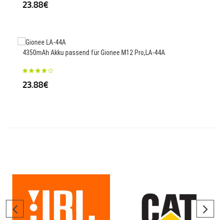
23.88€
28
4350mAh Akku passend für Gionee M12 Pro,LA-44A
4800
23.88€
87