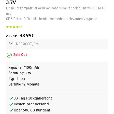
3.7V
Ein neuer kompatibler Akku von hoher Qualität belebt Ihr MOHOC MH-B
neu!
CE & RoHs - Erfüllt alle betriebssicherheitsrelevanten Vorgaben
48.99€
61.24€
SKU:
MO3403OT_Oth
Sold Out
1100mAh
Kapazität:
3.7V
Spannung:
Li-Ion
Typ:
12 Monate
Garantie:
30 Tag Rückgaberecht
Kostenloser Versand
Über 500.00 Kunden!