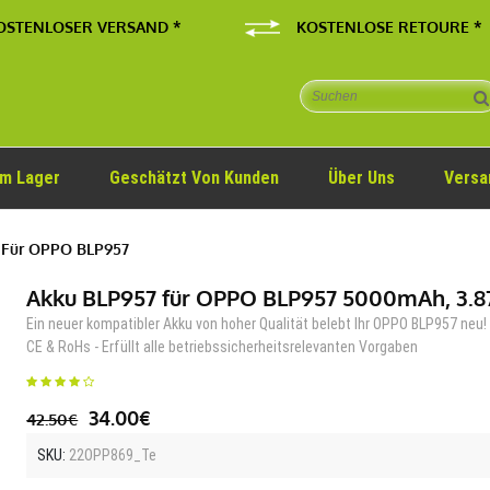
OSTENLOSER VERSAND *
KOSTENLOSE RETOURE *
Im Lager
Geschätzt Von Kunden
Über Uns
Versa
Für OPPO BLP957
Akku BLP957 für OPPO BLP957 5000mAh, 3.8
Ein neuer kompatibler Akku von hoher Qualität belebt Ihr OPPO BLP957 neu!
CE & RoHs - Erfüllt alle betriebssicherheitsrelevanten Vorgaben
34.00€
42.50€
SKU:
22OPP869_Te