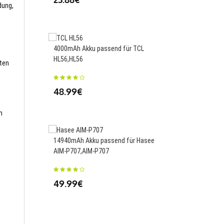
dung,
4000mAh Akku passend für TCL
7500mAh/27.0WH Akk
HL56,HL56
für JBL Charge 4 Spea
sten
118 Authentic,ID998
48.99€
37.99€
m
14940mAh Akku passend für Hasee
AIM-P707,AIM-P707
8790mAh/99.8Wh Akku
Apple MacBook Pro 16
Year,A2113
49.99€
131.42€