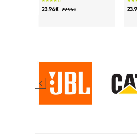
23.96€
23.
29.95€