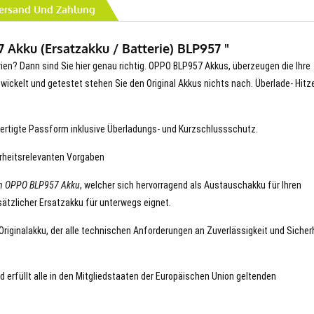
ersand Und Zahlung
Akku (Ersatzakku / Batterie) BLP957 "
erien? Dann sind Sie hier genau richtig. OPPO BLP957 Akkus, überzeugen die Ihre
entwickelt und getestet stehen Sie den Original Akkus nichts nach. Überlade- Hitz
ertigte Passform inklusive Überladungs- und Kurzschlussschutz.
erheitsrelevanten Vorgaben
en OPPO BLP957 Akku
, welcher sich hervorragend als Austauschakku für Ihren
ätzlicher Ersatzakku für unterwegs eignet.
Originalakku, der alle technischen Anforderungen an Zuverlässigkeit und Sicher
d erfüllt alle in den Mitgliedstaaten der Europäischen Union geltenden