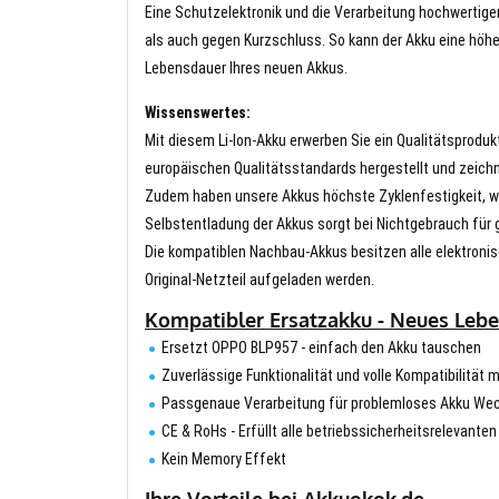
Eine Schutzelektronik und die Verarbeitung hochwertig
als auch gegen Kurzschluss. So kann der Akku eine höhe
Lebensdauer Ihres neuen Akkus.
Wissenswertes:
Mit diesem Li-Ion-Akku erwerben Sie ein Qualitätsproduk
europäischen Qualitätsstandards hergestellt und zeichn
Zudem haben unsere Akkus höchste Zyklenfestigkeit, wa
Selbstentladung der Akkus sorgt bei Nichtgebrauch für g
Die kompatiblen Nachbau-Akkus besitzen alle elektronis
Original-Netzteil aufgeladen werden.
Kompatibler Ersatzakku - Neues Leb
Ersetzt OPPO BLP957 - einfach den Akku tauschen
Zuverlässige Funktionalität und volle Kompatibilität 
Passgenaue Verarbeitung für problemloses Akku We
CE & RoHs - Erfüllt alle betriebssicherheitsrelevante
Kein Memory Effekt
Ihre Vorteile bei Akkuokok.de.