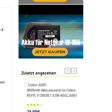
e &
Zuletzt angesehen
heit
4000mAh Akku passend für Celero
5000mAh Akku passen
REVVL V CRICKET ICON 4(5G),JU001
BLP957,BLP957
23.88€
34.00€