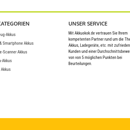
KATEGORIEN
UNSER SERVICE
Mit Akkuokok.de vertrauen Sie Ihrem
ug-Akkus
kompetenten Partner rund um die T
& Smartphone Akkus
Akkus, Ladegeräte, etc. mit zufriede
Kunden und einer Durchschnittsbewe
e-Scanner Akkus
von von 5 möglichen Punkten bei
-Akkus
Beurteilungen.
 Akkus
© 2026 Akkuokok.de Onlineshop - All Rights Reserved.