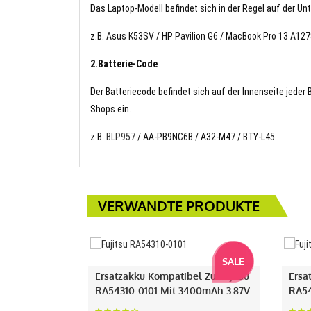
Das Laptop-Modell befindet sich in der Regel auf der Un
z.B. Asus K53SV / HP Pavilion G6 / MacBook Pro 13 A12
2.Batterie-Code
Der Batteriecode befindet sich auf der Innenseite jeder
Shops ein.
z.B.
BLP957
/ AA-PB9NC6B / A32-M47 / BTY-L45
VERWANDTE PRODUKTE
SALE
Ersatzakku Kompatibel Zu Fujitsu
Ersa
RA54310-0101 Mit 3400mAh 3.87V
RA54