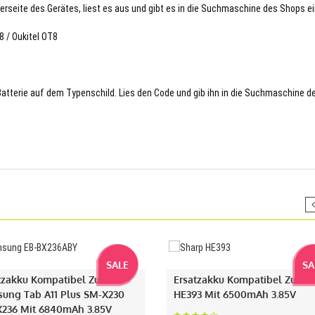
terseite des Gerätes, liest es aus und gibt es in die Suchmaschine des Shops ei
8 / Oukitel OT8
 Batterie auf dem Typenschild. Lies den Code und gib ihn in die Suchmaschine d
SALE
SA
tzakku Kompatibel Zu
Ersatzakku Kompatibel Zu Sh
ung Tab A11 Plus SM-X230
HE393 Mit 6500mAh 3.85V
236 Mit 6840mAh 3.85V