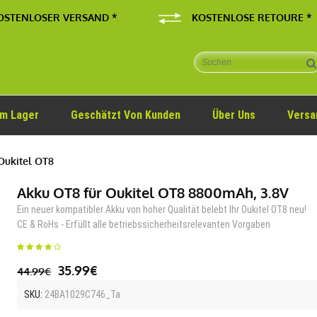
OSTENLOSER VERSAND *
KOSTENLOSE RETOURE *
Im Lager
Geschätzt Von Kunden
Über Uns
Versa
Oukitel OT8
Akku OT8 für Oukitel OT8 8800mAh, 3.8V
Ein neuer kompatibler Akku von hoher Qualität belebt Ihr Oukitel OT8 neu!
CE & RoHs - Erfüllt alle betriebssicherheitsrelevanten Vorgaben
35.99€
44.99€
SKU:
24BA1029C746_Ta