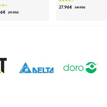
27.96€
34.95€
96€
29.95€