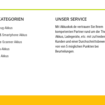
KATEGORIEN
UNSER SERVICE
Mit Akkuokok.de vertrauen Sie Ihrem
ug-Akkus
kompetenten Partner rund um die T
& Smartphone Akkus
Akkus, Ladegeräte, etc. mit zufriede
Kunden und einer Durchschnittsbewe
e-Scanner Akkus
von von 5 möglichen Punkten bei
-Akkus
Beurteilungen.
 Akkus
© 2026 Akkuokok.de Onlineshop - All Rights Reserved.