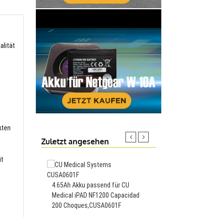
alität
kten
Zuletzt angesehen
it
8800mAh Akku passend
4.65Ah Akku passend für CU
OT8,OT8
Medical iPAD NF1200 Capacidad
200 Choques,CUSA0601F
35.99€