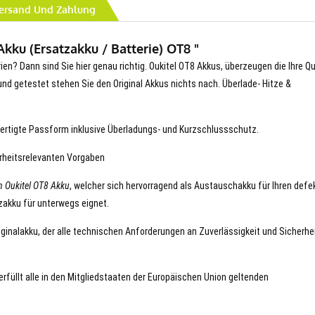
ersand Und Zahlung
kku (Ersatzakku / Batterie) OT8 "
ien? Dann sind Sie hier genau richtig. Oukitel OT8 Akkus, überzeugen die Ihre Qu
t und getestet stehen Sie den Original Akkus nichts nach. Überlade- Hitze &
ertigte Passform inklusive Überladungs- und Kurzschlussschutz.
erheitsrelevanten Vorgaben
n Oukitel OT8 Akku
, welcher sich hervorragend als Austauschakku für Ihren defe
tzakku für unterwegs eignet.
riginalakku, der alle technischen Anforderungen an Zuverlässigkeit und Sicherhe
 erfüllt alle in den Mitgliedstaaten der Europäischen Union geltenden