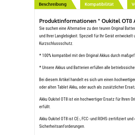
Beschreibung
Kompatibilität
V
Produktinformationen " Oukitel OT8 A
Sie suchen eine Alternative zu den teuren Original Batter
und Ihrer Langlebigkeit. Speziell für Ihr Gerät entwickel
Kurzschlussschutz.
* 100% kompatibel mit den Original Akkus durch maßgef
* Unsere Akkus und Batterien erfüllen alle betriebssich
Bei diesem Artikel handelt es sich um einen
hochwertige
oder alten Tablet Akku, oder auch als zusätzlicher Ersa
Akku Oukitel OT8 ist ein hochwertiger Ersatz für Ihren O
erfüllt.
Akku Oukitel OT8 ist CE-, FCC- und ROHS-zertifiziert und
Sicherheitsanforderungen.