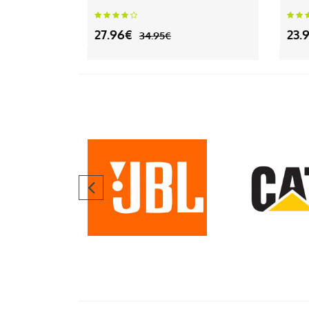
27.96€
23.
34.95€