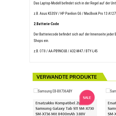
Das Laptop-Modell befindet sich in der Regel auf der Un
z.B. Asus K53SV / HP Pavilion G6 / MacBook Pro 13 A127
2.Batterie-Code
Der Batteriecode befindet sich auf der Innenseite jeder
Shops ein.
z.B.
OT8
/ AA-PB9NC6B / A32-M47 / BTY-L45
VERWANDTE PRODUKTE
SALE
Ersatzakku Kompatibel Zu
Ersa
Samsung Galaxy Tab S11 SM-X730
Sams
SM-X736 Mit 8400mAh 3.88V
SM-X