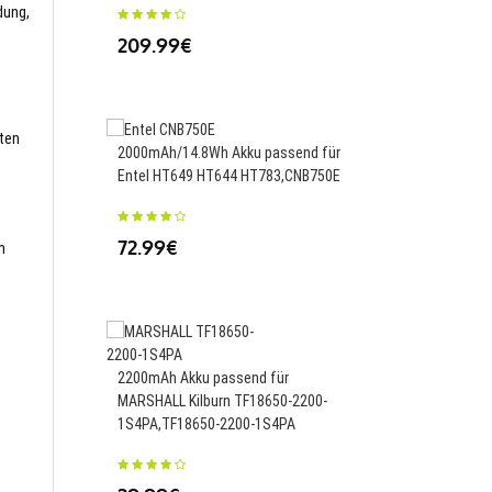
dung,
209.99€
3582mAh Akku passen
PC-VP-WP156,N23SBT
sten
2000mAh/14.8Wh Akku passend für
Entel HT649 HT644 HT783,CNB750E
69.99€
72.99€
m
4862mAh Akku passen
ThinkPad C14 Gen 1,
2200mAh Akku passend für
45.99€
MARSHALL Kilburn TF18650-2200-
1S4PA,TF18650-2200-1S4PA