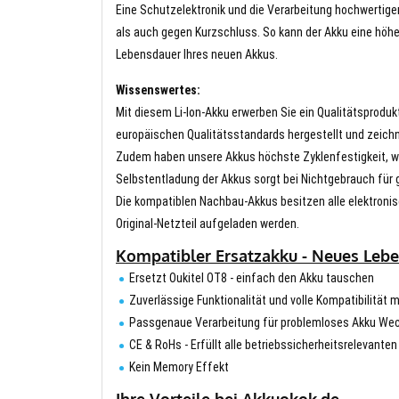
Eine Schutzelektronik und die Verarbeitung hochwertig
als auch gegen Kurzschluss. So kann der Akku eine höhe
Lebensdauer Ihres neuen Akkus.
Wissenswertes:
Mit diesem Li-Ion-Akku erwerben Sie ein Qualitätsproduk
europäischen Qualitätsstandards hergestellt und zeichn
Zudem haben unsere Akkus höchste Zyklenfestigkeit, wa
Selbstentladung der Akkus sorgt bei Nichtgebrauch für g
Die kompatiblen Nachbau-Akkus besitzen alle elektronis
Original-Netzteil aufgeladen werden.
Kompatibler Ersatzakku - Neues Leben
Ersetzt Oukitel OT8 - einfach den Akku tauschen
Zuverlässige Funktionalität und volle Kompatibilität m
Passgenaue Verarbeitung für problemloses Akku We
CE & RoHs - Erfüllt alle betriebssicherheitsrelevante
Kein Memory Effekt
Ihre Vorteile bei Akkuokok.de.