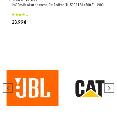
2400mAh Akku passend für Tadiran TL-5903 LS14500,TL-4903
3410
23.99€
25