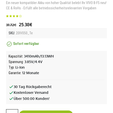
Ein neuer kompatibler Akku von hoher Qualität belebt Ihr VIVO B-F5 neu!
CE & RoHs - Erfüllt alle betriebssicherheitsrelevanten Vorgaben
25.38€
31.72€
SKU:
20IV050_Te
Sofort verfügbar
3410mAh/13.13WH
Kapazität:
3.85V/4.4V
Spannung:
Li-Ion
Typ:
12 Monate
Garantie:
30 Tag Rückgaberecht
Kostenloser Versand
Über 500.00 Kunden!