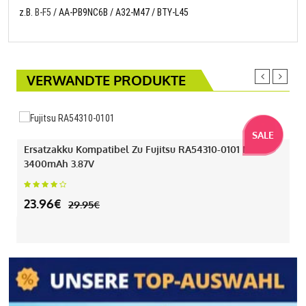
z.B.
B-F5
/ AA-PB9NC6B / A32-M47 / BTY-L45
VERWANDTE PRODUKTE
SALE
Ersatzakku Kompatibel Zu Fujitsu RA54310-0101 Mit
3400mAh 3.87V
23.96€
29.95€