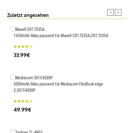
Zuletzt angesehen
1650mAh Akku passend für Maxell CR17335A,CR17335A
6514
17H
33.99€
59
5000mAh Akku passend für Mediacom FlexBook edge
2,30154200P
2.15
S17
49.99€
118