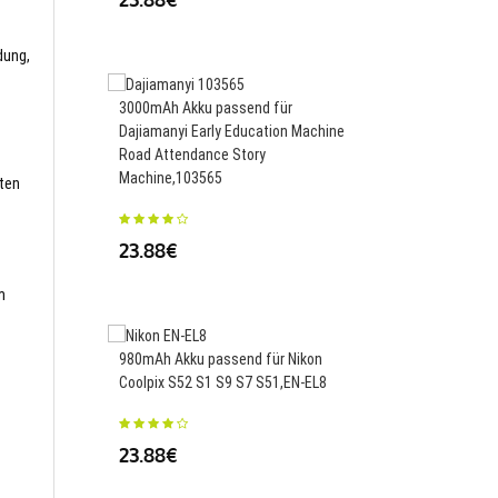
34.00€
dung,
3000mAh Akku passend für
Dajiamanyi Early Education Machine
Road Attendance Story
400mAh Akku passend
Machine,103565
Dandinghe Aircraft Dr
sten
23.88€
23.88€
m
980mAh Akku passend für Nikon
1000mAh Akku passend
Coolpix S52 S1 S9 S7 S51,EN-EL8
Story Machine Children
Education Machine Le
Machine,BL-5C
23.88€