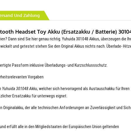
ersand Und Zahlung
ooth Headset Toy Akku (Ersatzakku / Batterie) 3010
rien? Dann sind Sie hier genau richtig. Yuhuida 301048 Akkus, überzeugen die Ih
entwickelt und getestet stehen Sie den Original Akkus nichts nach. Überlade- Hitz
ertigte Passform inklusive Überladungs- und Kurzschlussschutz.
erheitsrelevanten Vorgaben
n Yuhuida 301048 Akku
, welcher sich hervorragend als Austauschakku für Ihren
zlicher Ersatzakku für unterwegs eignet.
en Originalakku, der alle technischen Anforderungen an Zuverlässigkeit und Sich
und erfüllt alle in den Mitgliedstaaten der Europäischen Union geltenden