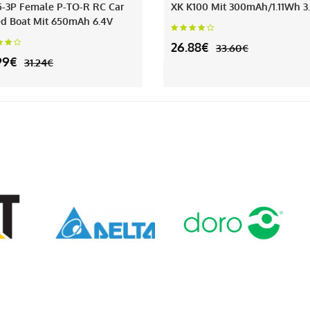
5-3P Female P-TO-R RC Car
XK K100 Mit 300mAh/1.11Wh 3
d Boat Mit 650mAh 6.4V
26.88€
33.60€
99€
31.24€