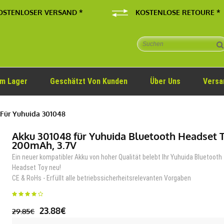
OSTENLOSER VERSAND *
KOSTENLOSE RETOURE *
Im Lager
Geschätzt Von Kunden
Über Uns
Versa
Für Yuhuida 301048
Akku 301048 für Yuhuida Bluetooth Headset 
200mAh, 3.7V
Ein neuer kompatibler Akku von hoher Qualität belebt Ihr Yuhuida Bluetooth
Headset Toy neu!
CE & RoHs - Erfüllt alle betriebssicherheitsrelevanten Vorgaben
23.88€
29.85€