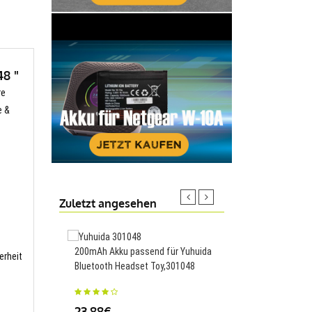
48 "
re
e &
Zuletzt angesehen
200mAh Akku passend für Yuhuida
erheit
Bluetooth Headset Toy,301048
695mAh Akku passend
Panansonic Lumix DM
FP1A DMC-FP1D,DMW-
23.88€