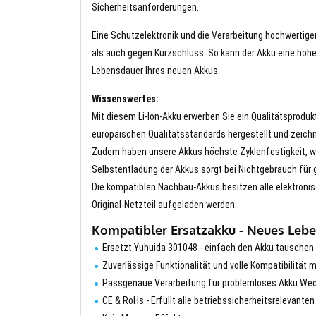
Sicherheitsanforderungen.
Eine Schutzelektronik und die Verarbeitung hochwertig
als auch gegen Kurzschluss. So kann der Akku eine höhe
Lebensdauer Ihres neuen Akkus.
Wissenswertes:
Mit diesem Li-Ion-Akku erwerben Sie ein Qualitätsproduk
europäischen Qualitätsstandards hergestellt und zeichn
Zudem haben unsere Akkus höchste Zyklenfestigkeit, wa
Selbstentladung der Akkus sorgt bei Nichtgebrauch für g
Die kompatiblen Nachbau-Akkus besitzen alle elektronis
Original-Netzteil aufgeladen werden.
Kompatibler Ersatzakku - Neues Lebe
Ersetzt Yuhuida 301048 - einfach den Akku tauschen
Zuverlässige Funktionalität und volle Kompatibilität 
Passgenaue Verarbeitung für problemloses Akku We
CE & RoHs - Erfüllt alle betriebssicherheitsrelevante