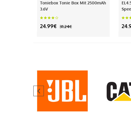
Toniebox Tonie Box Mit 2500mAh
EL4.
3.6V
Spee
24.99€
24.
31.24€