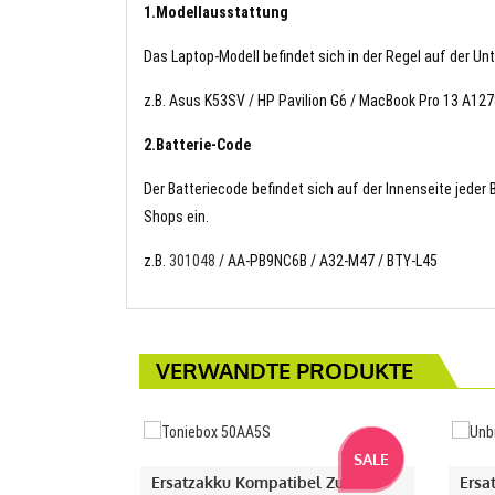
1.Modellausstattung
Das Laptop-Modell befindet sich in der Regel auf der Un
z.B. Asus K53SV / HP Pavilion G6 / MacBook Pro 13 A127
2.Batterie-Code
Der Batteriecode befindet sich auf der Innenseite jeder
Shops ein.
z.B.
301048
/ AA-PB9NC6B / A32-M47 / BTY-L45
VERWANDTE PRODUKTE
SALE
Ersatzakku Kompatibel Zu
Ersa