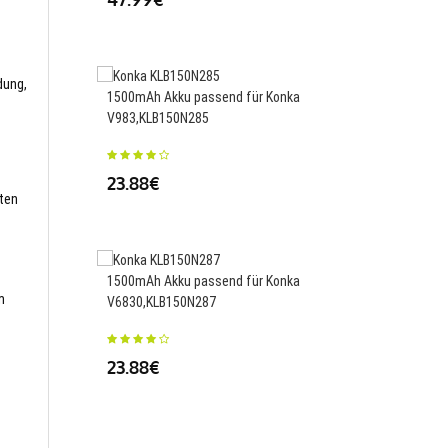
54.99€
dung,
1500mAh Akku passend für Konka
V983,KLB150N285
1500mAh Akku passen
V615,KLB150N304
23.88€
sten
23.88€
1500mAh Akku passend für Konka
m
V6830,KLB150N287
400mAh/1.5WH Akku p
Motorola Moto 360 46
23.88€
2015,FW3L
23.88€