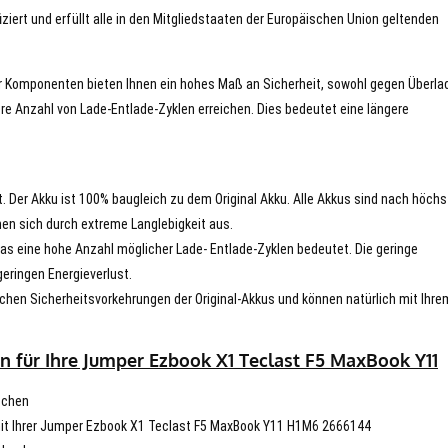
iert und erfüllt alle in den Mitgliedstaaten der Europäischen Union geltenden
er Komponenten bieten Ihnen ein hohes Maß an Sicherheit, sowohl gegen Überla
re Anzahl von Lade-Entlade-Zyklen erreichen. Dies bedeutet eine längere
t. Der Akku ist 100% baugleich zu dem Original Akku. Alle Akkus sind nach höch
en sich durch extreme Langlebigkeit aus.
s eine hohe Anzahl möglicher Lade- Entlade-Zyklen bedeutet. Die geringe
eringen Energieverlust.
chen Sicherheitsvorkehrungen der Original-Akkus und können natürlich mit Ihre
n für Ihre Jumper Ezbook X1 Teclast F5 MaxBook Y11
schen
t mit Ihrer Jumper Ezbook X1 Teclast F5 MaxBook Y11 H1M6 2666144