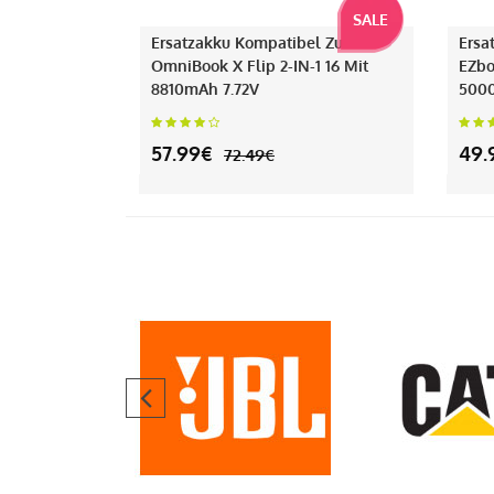
SALE
Ersatzakku Kompatibel Zu HP
Ersa
OmniBook X Flip 2-IN-1 16 Mit
EZbo
8810mAh 7.72V
500
57.99€
49.
72.49€