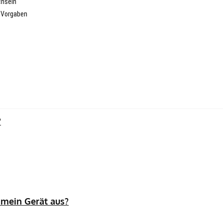
chseln
n Vorgaben
?
 mein Gerät aus?