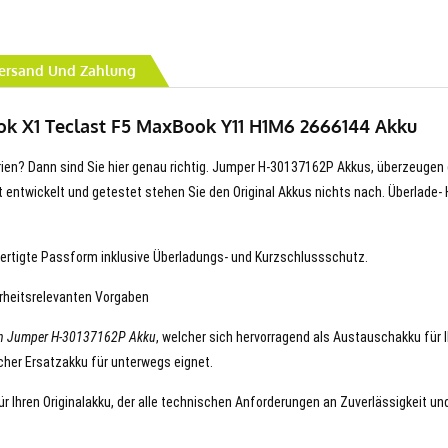
ersand Und Zahlung
ok X1 Teclast F5 MaxBook Y11 H1M6 2666144 Akku
erien? Dann sind Sie hier genau richtig. Jumper H-30137162P Akkus, überzeugen 
erät entwickelt und getestet stehen Sie den Original Akkus nichts nach. Überlade- 
ertigte Passform inklusive Überladungs- und Kurzschlussschutz.
erheitsrelevanten Vorgaben
n Jumper H-30137162P Akku
, welcher sich hervorragend als Austauschakku für 
cher Ersatzakku für unterwegs eignet.
r Ihren Originalakku, der alle technischen Anforderungen an Zuverlässigkeit un