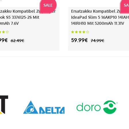
SALE
SA
tzakku Kompatibel Zu Jumper
Ersatzakku Kompatibel Zu Le
ok S5 3376125-2S Mit
IdeaPad Slim 5 16AKP10 14IAH
0mAh 7.6V
14IRH10 Mit 5200mAh 11.31V
99€
59.99€
62.49€
74.99€