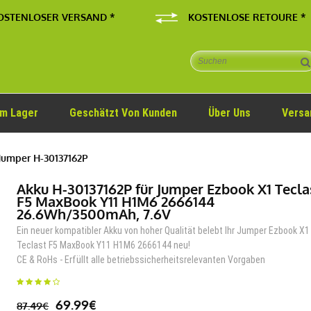
OSTENLOSER VERSAND *
KOSTENLOSE RETOURE *
Im Lager
Geschätzt Von Kunden
Über Uns
Versa
Jumper H-30137162P
Akku H-30137162P für Jumper Ezbook X1 Tecla
F5 MaxBook Y11 H1M6 2666144
26.6Wh/3500mAh, 7.6V
Ein neuer kompatibler Akku von hoher Qualität belebt Ihr Jumper Ezbook X1
Teclast F5 MaxBook Y11 H1M6 2666144 neu!
CE & RoHs - Erfüllt alle betriebssicherheitsrelevanten Vorgaben
69.99€
87.49€