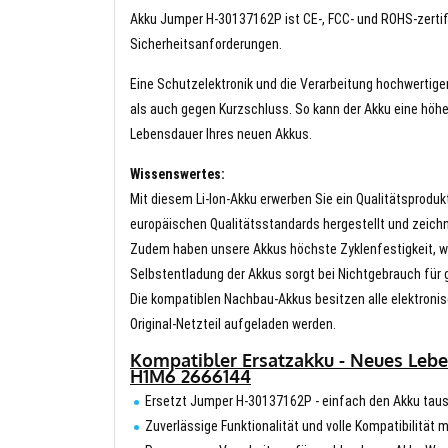
Akku Jumper H-30137162P ist CE-, FCC- und ROHS-zertifiz
Sicherheitsanforderungen.
Eine Schutzelektronik und die Verarbeitung hochwertig
als auch gegen Kurzschluss. So kann der Akku eine höhe
Lebensdauer Ihres neuen Akkus.
Wissenswertes:
Mit diesem Li-Ion-Akku erwerben Sie ein Qualitätsproduk
europäischen Qualitätsstandards hergestellt und zeichn
Zudem haben unsere Akkus höchste Zyklenfestigkeit, wa
Selbstentladung der Akkus sorgt bei Nichtgebrauch für g
Die kompatiblen Nachbau-Akkus besitzen alle elektronis
Original-Netzteil aufgeladen werden.
Kompatibler Ersatzakku - Neues Lebe
H1M6 2666144
Ersetzt Jumper H-30137162P - einfach den Akku tau
Zuverlässige Funktionalität und volle Kompatibilitä