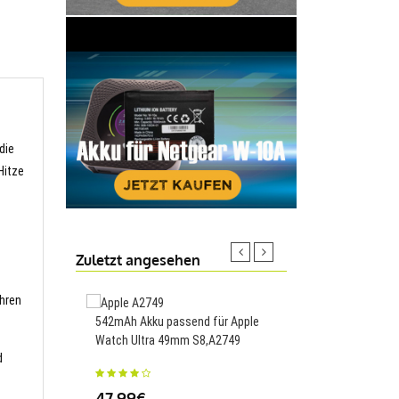
die
Hitze
Zuletzt angesehen
Ihren
542mAh Akku passend für Apple
Watch Ultra 49mm S8,A2749
56Wh Akku passend fü
d
WAQ9HNR WAH9P Mat
14,HB4692Z9ECW-22A
47.99€